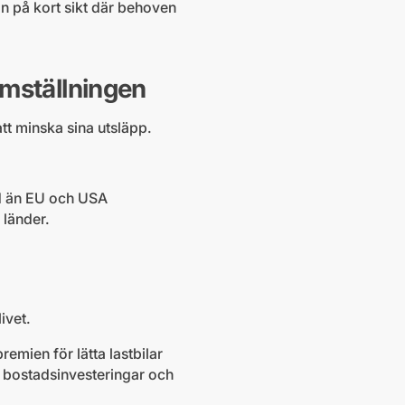
on på kort sikt där behoven
omställningen
att minska sina utsläpp.
id än EU och USA
 länder.
livet.
remien för lätta lastbilar
ör bostadsinvesteringar och