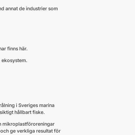
nd annat de industrier som
ar finns här.
da ekosystem.
rålning i Sveriges marina
ktigt hållbart fiske.
h mikroplastföroreningar
ch ge verkliga resultat för