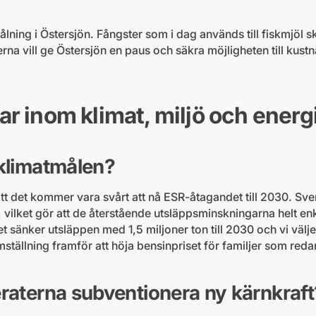
rålning i Östersjön. Fångster som i dag används till fiskmjöl 
rna vill ge Östersjön en paus och säkra möjligheten till kus
ar inom klimat, miljö och energ
 klimatmålen?
tt det kommer vara svårt att nå ESR-åtagandet till 2030. Sv
, vilket gör att de återstående utsläppsminskningarna helt en
 sänker utsläppen med 1,5 miljoner ton till 2030 och vi välj
omställning framför att höja bensinpriset för familjer som r
eraterna subventionera ny kärnkraft