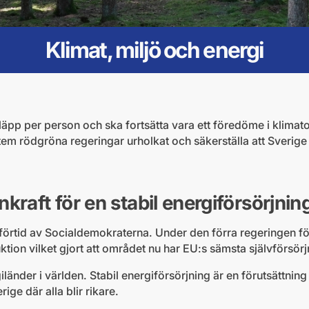
Klimat, miljö och energi
läpp per person och ska fortsätta vara ett föredöme i klimat
em rödgröna regeringar urholkat och säkerställa att Sverige 
kraft för en stabil energiförsörjnin
i förtid av Socialdemokraterna. Under den förra regeringen f
ion vilket gjort att området nu har EU:s sämsta självförsör
iländer i världen. Stabil energiförsörjning är en förutsättning
ige där alla blir rikare.