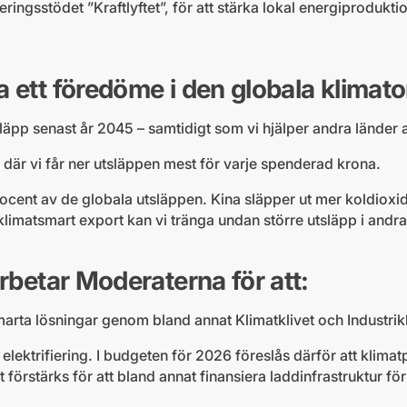
ringsstödet ”Kraftlyftet”, för att stärka lokal energiprodukti
a ett föredöme i den globala klimat
läpp senast år 2045 – samtidigt som vi hjälper andra länder 
 där vi får ner utsläppen mest för varje spenderad krona.
 procent av de globala utsläppen. Kina släpper ut mer koldiox
imatsmart export kan vi tränga undan större utsläpp i andra
arbetar Moderaterna för att:
arta lösningar genom bland annat Klimatklivet och Industrik
lektrifiering. I budgeten för 2026 föreslås därför att klimatp
et förstärks för att bland annat finansiera laddinfrastruktur f