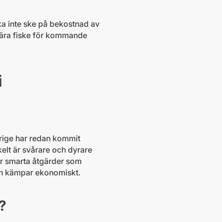
ska inte ske på bekostnad av
tnära fiske för kommande
i
erige har redan kommit
kelt är svårare och dyrare
er smarta åtgärder som
edan kämpar ekonomiskt.
?