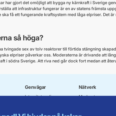
r har gjort det omöjligt att bygga ny kärnkraft i Sverige gen
ställa att infrastruktur fungerar är en av statens främsta upp
e ska få ett fungerande kraftsystem med låga elpriser. Det är n
serna så höga?
a tvingade sex av tolv reaktorer till förtida stängning skapad
tyska elpriser påverkar oss. Moderaterna är drivande att lång
ft i södra Sverige. Att riva ned går dock fort medan att å
Genvägar
Nätverk
Integritetspolicy
Moderata
Om cookies
Ungdomsförbunde
Mina sidor
Moderatkvinnorna
Intranätet
Moderata Seniorer