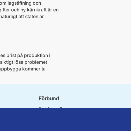
om lagstiftning och
gifter och ny kärnkraft är en
aturligt att staten är
es brist på produktion i
siktigt lösa problemet
teruppbygga kommer ta
Förbund
Blekinge län
t
Dalarna
Gotland
Gävleborg