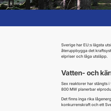
Sverige har EU:s lägsta uts
återuppbygga det kraftsyst
elpriser och låga utsläpp.
Vatten- och kärn
Sex reaktorer har stängts 
800 MW planerbar elprodukt
Det finns inga rika lågenerg
konkurrenskraft och ett Sver