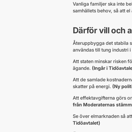
Vanliga familjer ska inte be
samhällets behov, så att el
Därför vill och 
Återuppbygga det stabila s
användas till tung industri 
Att staten minskar risken f
ägande.
(Ingår i Tidöavtale
Att de samlade kostnaderna 
skatter på energi.
(Ny poli
Att effektavgifterna görs om
från Moderaternas stämm
Se över elmarknaden så att 
Tidöavtalet)