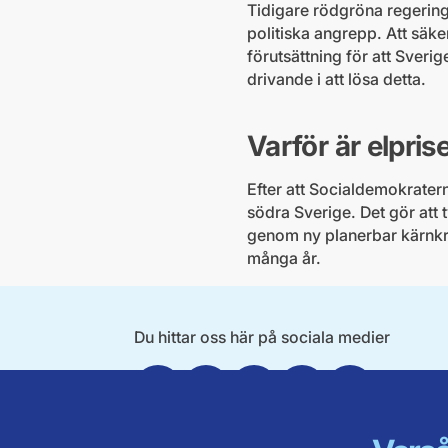
Tidigare rödgröna regeringa
politiska angrepp. Att säker
förutsättning för att Sverig
drivande i att lösa detta.
Varför är elpri
Efter att Socialdemokratern
södra Sverige. Det gör att 
genom ny planerbar kärnkra
många år.
Du hittar oss här på sociala medier
Facebook
Twitter
Instagram
Linkedin
Youtube