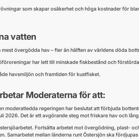
prövningar som skapar osäkerhet och höga kostnader för bla
na vatten
s mest övergödda hav – fler än hälften av världens döda bottn
jöföroreningar har lett till minskade fiskbestånd och förstör
de havsmiljön och framtiden för kustfisket.
arbetar Moderaterna för att:
en moderatledda regeringen har beslutat att förbjuda bottent
i 2026. Det är ett avgörande steg mot friskare hav och långsi
ersjöarbetet. Fortsätta arbetet mot övergödning, plast- oc
en. Samarbetet mellan länderna runt Östersjön ska fördjupas o