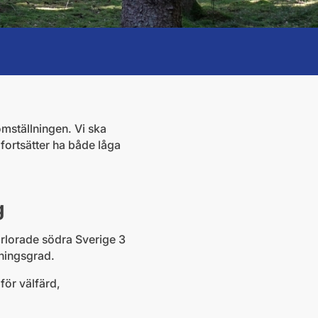
omställningen. Vi ska
fortsätter ha både låga
g
örlorade södra Sverige 3
jningsgrad.
 för välfärd,