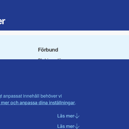
er
Förbund
Blekinge län
t
Dalarna
Gotland
Gävleborg
Halland
Visa fler ...
igt anpassat innehåll behöver vi
.
 mer och anpassa dina inställningar
t
Läs mer
om Nödvändiga cookies
Läs mer
om Statistik cookies