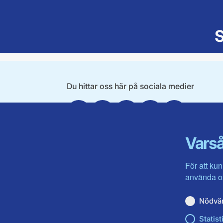
S
Du hittar oss här på sociala medier
Facebook
Twitter
Instagram
Linkedin
Youtube
Varså
För att kun
använda os
Nödvä
Statist