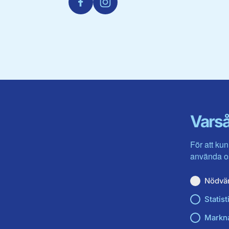
Varså
För att kun
använda os
Nödvä
Statist
Markn