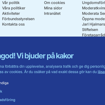
Vår politik
Om cookies
Ungdomsför
Våra politiker
Mina sidor
Moderatkvin
Aktiviteter
Intranätet
Moderata Se
Förbundsstyrelsen
Öppna moder
Kontakta oss
Jarl Hjalmar
Stiftelsen
Företagarråd
Moderater i u
god! Vi bjuder på kakor
na förbättra din upplevelse, analysera trafik och ge dig personl
s av cookies. Är du osäker på vad exakt dessa gör kan du
läsa
ndiga
ik
adsföring