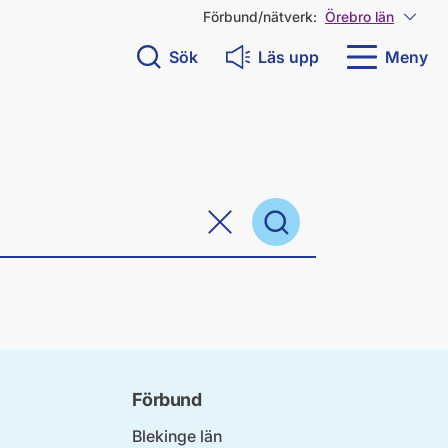
Förbund/nätverk:
Örebro län
Visa 
Sök
Läs upp
Meny
Sök
Rensa sökfält
Förbund
Blekinge län