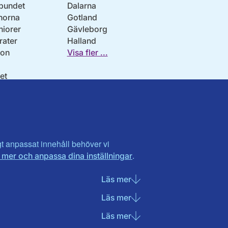
bundet
Dalarna
norna
Gotland
niorer
Gävleborg
ater
Halland
son
Visa fler ...
et
tlandet
igt anpassat innehåll behöver vi
.
 mer och anpassa dina inställningar
Läs mer
om Nödvändiga cookies
Läs mer
om Statistik cookies
Läs mer
om Marknadsföring cook