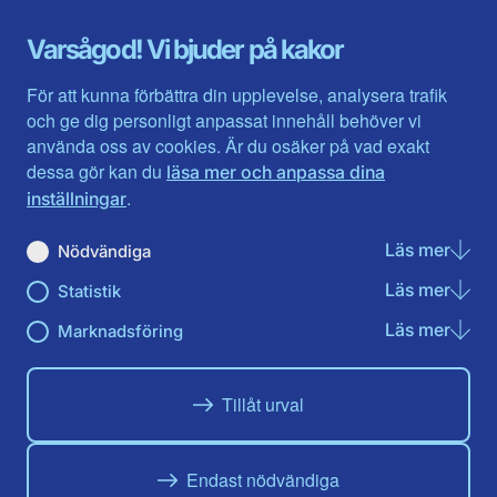
Gotland
Uppsala län
Gävleborg
Värmlands län
Varsågod! Vi bjuder på kakor
Halland
Västerbotten
Jämtlands län
Västra Götaland
För att kunna förbättra din upplevelse, analysera trafik
Jönköpings län
Västernorrland
och ge dig personligt anpassat innehåll behöver vi
Kalmar län
Västmanland
använda oss av cookies. Är du osäker på vad exakt
Kronobergs län
Örebro län
dessa gör kan du
läsa mer och anpassa dina
Norrbotten
Östergötland
.
inställningar
Skåne län
Läs mer
om N
Nödvändiga
Du hittar oss här på sociala medier
Läs mer
om St
Statistik
Facebook
Twitter
Instagram
Linkedin
Youtube
Läs mer
om Ma
Marknadsföring
Tillåt urval
Endast nödvändiga