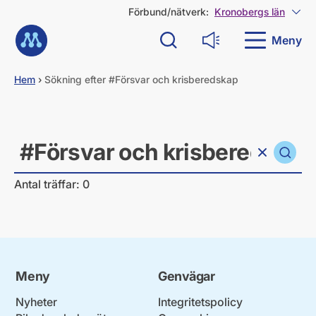
G
Förbund/nätverk:
Kronobergs län
Visa
å
Till startsidan
d
Meny
Sök
Läs upp
i
r
e
Hem
›
Sökning efter #Försvar och krisberedskap
k
t
Sök
t
i
Sök
l
Rensa sökfält
Vad söker du?
l
i
Antal träffar: 0
n
n
e
h
å
l
l
Meny
Genvägar
Nyheter
Integritetspolicy