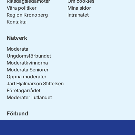
Riksdagsledamöter
Om cookies
Våra politiker
Mina sidor
Region Kronoberg
Intranätet
Kontakta
Nätverk
Moderata
Ungdomsförbundet
Moderatkvinnorna
Moderata Seniorer
Öppna moderater
Jarl Hjalmarson Stiftelsen
Företagarrådet
Moderater i utlandet
Förbund
Blekinge län
Stockholms stad och län
Dalarna
Södermanlands län