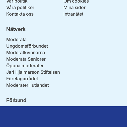
Vår politik
Om cookies
Våra politiker
Mina sidor
Kontakta oss
Intranätet
Nätverk
Moderata
Ungdomsförbundet
Moderatkvinnorna
Moderata Seniorer
Öppna moderater
Jarl Hjalmarson Stiftelsen
Företagarrådet
Moderater i utlandet
Förbund
Blekinge län
Stockholms stad och län
Dalarna
Södermanlands län
Gotland
Uppsala län