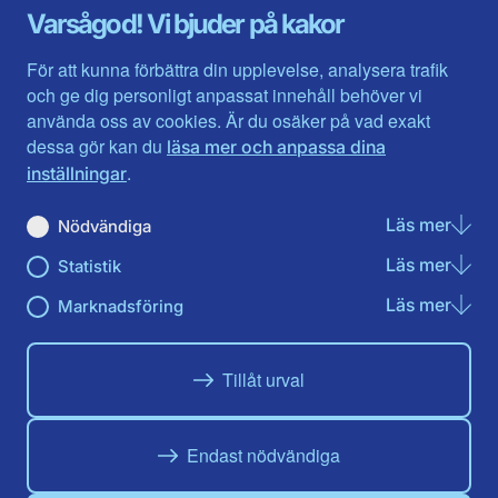
Gävleborg
Värmlands län
Varsågod! Vi bjuder på kakor
Halland
Västerbotten
Jämtlands län
Västra Götaland
För att kunna förbättra din upplevelse, analysera trafik
Jönköpings län
Västernorrland
och ge dig personligt anpassat innehåll behöver vi
Kalmar län
Västmanland
använda oss av cookies. Är du osäker på vad exakt
Kronobergs län
Örebro län
dessa gör kan du
läsa mer och anpassa dina
Norrbotten
Östergötland
.
inställningar
Skåne län
Läs mer
om N
Nödvändiga
Du hittar oss här på sociala medier
Läs mer
om St
Statistik
Facebook
Twitter
Instagram
Linkedin
Youtube
Läs mer
om Ma
Marknadsföring
Tillåt urval
Endast nödvändiga