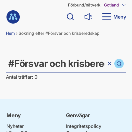
G
Förbund/nätverk:
Gotland
Visa
å
Till startsidan
d
Meny
Sök
Läs upp
i
r
e
Hem
›
Sökning efter #Försvar och krisberedskap
k
t
Sök
t
i
Sök
l
Rensa sökfält
Vad söker du?
l
i
Antal träffar: 0
n
n
e
h
å
l
l
Meny
Genvägar
Nyheter
Integritetspolicy